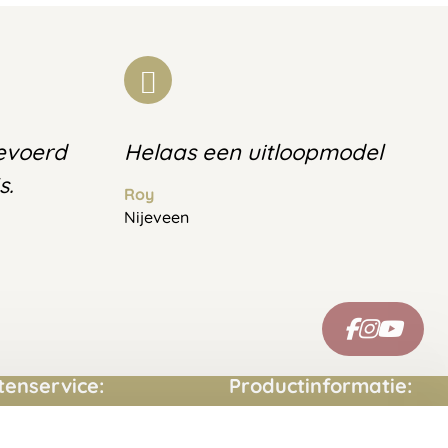
gevoerd
Helaas een uitloopmodel
s.
Roy
Nijeveen
tenservice:
Productinformatie:
ct opnemen
Montage handleidingen