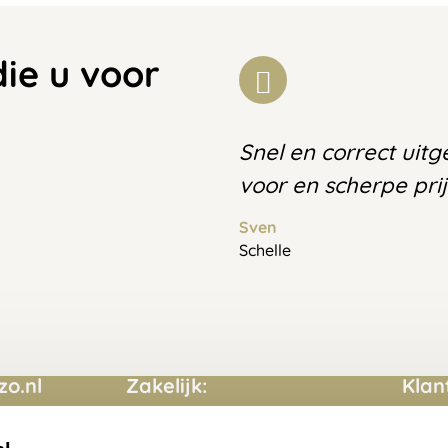
die u voor
Snel en correct uit
voor en scherpe prij
Sven
Schelle
o.nl
Zakelijk:
Klan
Aanvraag op maat
Conta