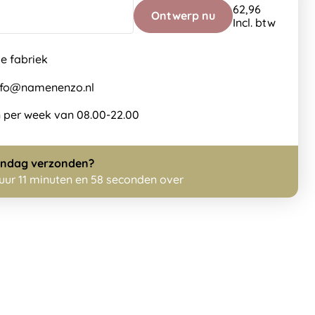
62,96
Ontwerp nu
Incl. btw
de fabriek
info@namenenzo.nl
 per week van 08.00-22.00
ndag
verzonden?
 uur 11 minuten en 57 seconden over