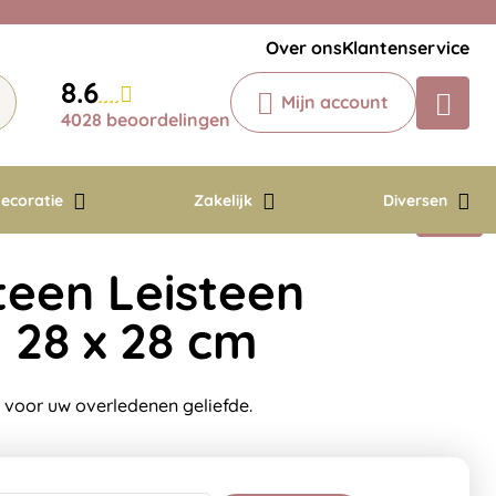
Veelgestelde vragen
Krijg een antwoord op uw vraag
Over ons
Klantenservice
Chatbot
8.6
Mijn account
Chat 24/7 met onze chatbot voor
4028 beoordelingen
hulp
Contact
ecoratie
Zakelijk
Diversen
een Leisteen
 28 x 28 cm
voor uw overledenen geliefde.