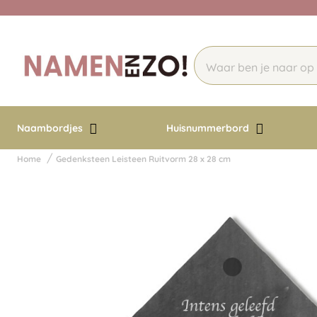
Naambordjes
Huisnummerbord
Home
Gedenksteen Leisteen Ruitvorm 28 x 28 cm