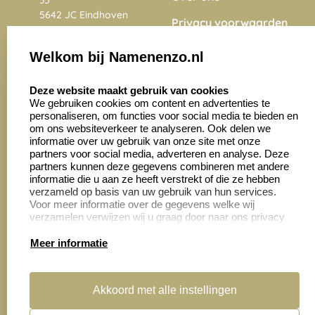
5642 JC Eindhoven
Privacy voorwaarden
Nederland
Onze vacatures
Welkom bij Namenenzo.nl
8.6
select language
4028 beoordelingen
Deze website maakt gebruik van cookies
We gebruiken cookies om content en advertenties te
personaliseren, om functies voor social media te bieden en
Zakelijk:
Klantenservice:
om ons websiteverkeer te analyseren. Ook delen we
informatie over uw gebruik van onze site met onze
partners voor social media, adverteren en analyse. Deze
Aanvraag op maat
Contact opnemen
partners kunnen deze gegevens combineren met andere
informatie die u aan ze heeft verstrekt of die ze hebben
Cadeaubonnen
Veelgestelde vragen
verzameld op basis van uw gebruik van hun services.
Voor meer informatie over de gegevens welke wij
Retourneren
verzamelen verwijzen wij u graag door naar ons privacy
statement.
Meer informatie
Productinformatie:
Akkoord met alle instellingen
Montage
handleidingen