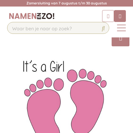
Zomersluiting van 7 augustus t/m 30 augustus
Chatbot
Chat 24/7 met onze chatbot voor
hulp
Contact