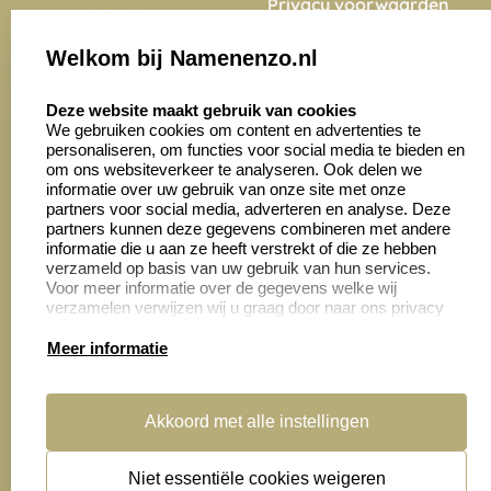
Privacy voorwaarden
Nederland
Onze vacatures
Welkom bij Namenenzo.nl
8.6
select language
4028 beoordelingen
Deze website maakt gebruik van cookies
We gebruiken cookies om content en advertenties te
personaliseren, om functies voor social media te bieden en
Zakelijk:
Klantenservice:
om ons websiteverkeer te analyseren. Ook delen we
informatie over uw gebruik van onze site met onze
partners voor social media, adverteren en analyse. Deze
Aanvraag op maat
Contact opnemen
partners kunnen deze gegevens combineren met andere
informatie die u aan ze heeft verstrekt of die ze hebben
Cadeaubonnen
Veelgestelde vragen
verzameld op basis van uw gebruik van hun services.
Voor meer informatie over de gegevens welke wij
Retourneren
verzamelen verwijzen wij u graag door naar ons privacy
statement.
Meer informatie
Productinformatie:
Akkoord met alle instellingen
Montage
handleidingen
Niet essentiële cookies weigeren
Sitemap