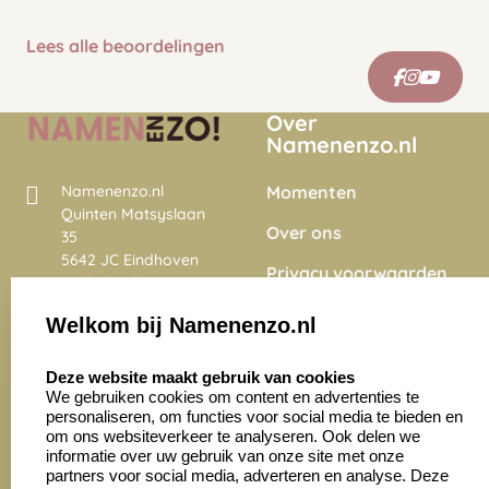
Lees alle beoordelingen
Over
Namenenzo.nl
Momenten
Namenenzo.nl
Quinten Matsyslaan
Over ons
35
5642 JC Eindhoven
Privacy voorwaarden
Nederland
Onze vacatures
Welkom bij Namenenzo.nl
8.6
select language
4028 beoordelingen
Deze website maakt gebruik van cookies
We gebruiken cookies om content en advertenties te
personaliseren, om functies voor social media te bieden en
Zakelijk:
Klantenservice:
om ons websiteverkeer te analyseren. Ook delen we
informatie over uw gebruik van onze site met onze
partners voor social media, adverteren en analyse. Deze
Aanvraag op maat
Contact opnemen