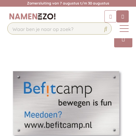
Zomersluiting van 7 augustus t/m 30 augustus
Chatbot
Chat 24/7 met onze chatbot voor
hulp
Contact