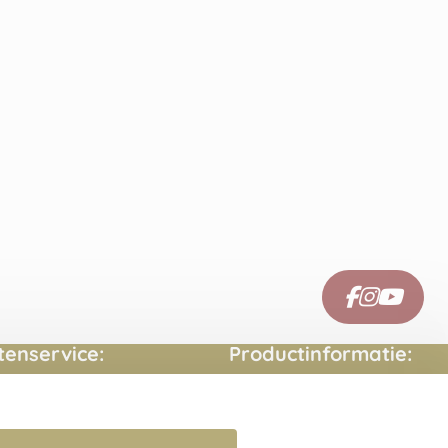
tenservice:
Productinformatie:
ct opnemen
Montage handleidingen
estelde vragen
Sitemap