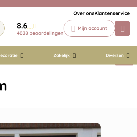
Veelgestelde vragen
Krijg een antwoord op uw vraag
Over ons
Klantenservice
Chatbot
8.6
Mijn account
Chat 24/7 met onze chatbot voor
4028 beoordelingen
hulp
Contact
ecoratie
Zakelijk
Diversen
am