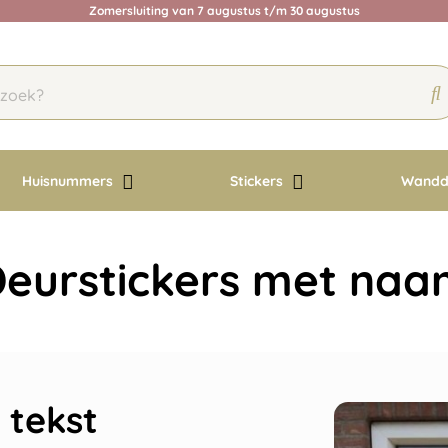
Zomersluiting van 7 augustus t/m 30 augustus
Huisnummers
Stickers
Wandd
eurstickers met na
 tekst