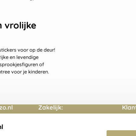
n vrolijke
tickers voor op de deur!
rijke en levendige
 sprookjesfiguren of
tree voor je kinderen.
o.nl
Zakelijk:
Klan
Aanvraag op maat
Conta
nl
Cadeaubonnen
Veelg