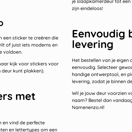
je slaapkamerdeur tot een
zijn eindeloos!
o
Eenvoudig b
m een sticker te creëren die
levering
ilt of juist iets moderns en
te voldoen.
Het bestellen van je eigen
aar kijk voor stickers voor
eenvoudig. Selecteer gewo
 deur kunt plakken).
handige ontwerptool, en pl
levering, zodat je binnen de
ers met
Wil je jouw deur voorzien v
naam? Bestel dan vandaag n
Namenenzo.nl!
 en vind de perfecte
maten en lettertypes om een