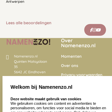
Antwerpen
Lees alle beoordelingen
Over
Namenenzo.nl
Momenten
Namenenzo.nl
Quinten Matsyslaan
Over ons
35
5642 JC Eindhoven
Privacy voorwaarden
Nederland
Onze vacatures
Welkom bij Namenenzo.nl
8.6
select language
4028 beoordelingen
Deze website maakt gebruik van cookies
We gebruiken cookies om content en advertenties te
personaliseren, om functies voor social media te bieden en
Zakelijk:
Klantenservice: