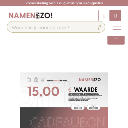
Zomersluiting van 7 augustus t/m 30 augustus
Chatbot
Chat 24/7 met onze chatbot voor
hulp
Contact