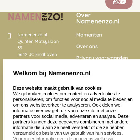
Over
Namenenzo.nl
Momenten
Namenenzo.nl
Quinten Matsyslaan
Over ons
35
5642 JC Eindhoven
Privacy voorwaarden
Nederland
Onze vacatures
Welkom bij Namenenzo.nl
8.6
select language
4028 beoordelingen
Deze website maakt gebruik van cookies
We gebruiken cookies om content en advertenties te
personaliseren, om functies voor social media te bieden en
Zakelijk:
Klantenservice:
om ons websiteverkeer te analyseren. Ook delen we
informatie over uw gebruik van onze site met onze
partners voor social media, adverteren en analyse. Deze
Aanvraag op maat
Contact opnemen
partners kunnen deze gegevens combineren met andere
informatie die u aan ze heeft verstrekt of die ze hebben
Cadeaubonnen
Veelgestelde vragen
verzameld op basis van uw gebruik van hun services.
Voor meer informatie over de gegevens welke wij