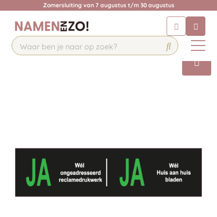
Zomersluiting van 7 augustus t/m 30 augustus
Chatbot
Chat 24/7 met onze chatbot voor
hulp
Contact